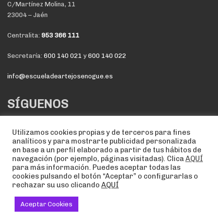
C/Martínez Molina, 11
23004 – Jaén
Centralita:
953 366 111
Secretaría:
600 140 021
y
600 140 022
info@escueladeartejosenogue.es
SÍGUENOS
Utilizamos cookies propias y de terceros para fines
analíticos y para mostrarte publicidad personalizada
en base a un perfil elaborado a partir de tus hábitos de
navegación (por ejemplo, páginas visitadas). Clica
AQUÍ
para más información. Puedes aceptar todas las
cookies pulsando el botón “Aceptar” o configurarlas o
rechazar su uso clicando
AQUÍ
NOTA LEGAL
POLÍTICA DE COOKIES
POLÍTICA DE PRIVACIDAD
2020 ©, by
deditec.es
Aceptar Cookies