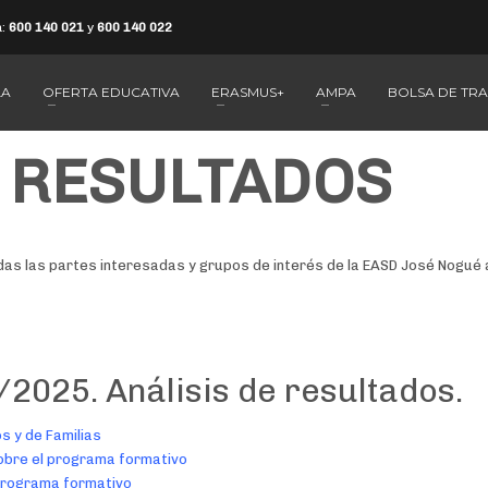
a:
600 140 021
y
600 140 022
LA
OFERTA EDUCATIVA
ERASMUS+
AMPA
BOLSA DE TR
E RESULTADOS
s las partes interesadas y grupos de interés de la EASD José Nogué a
025. Análisis de resultados.
s y de Familias
obre el programa formativo
 programa formativo