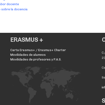
labor docente
 sobre la docencia
ERASMUS +
Carta Erasmus+ / Erasmus+ Charter
C/
Movilidades de alumnos
23
Movilidades de profesores y P.A.S.
Ce
Se
i