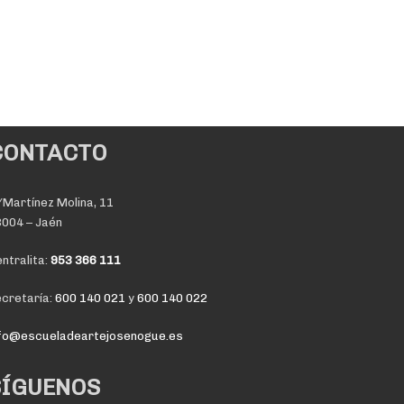
CONTACTO
Martínez Molina, 11
004 – Jaén
ntralita:
953 366 111
cretaría:
600 140 021
y
600 140 022
nfo@escueladeartejosenogue.es
SÍGUENOS