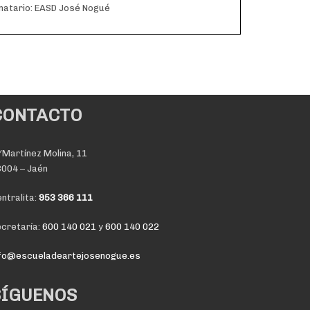
natario: EASD José Nogué
CONTACTO
Martínez Molina, 11
004 – Jaén
ntralita:
953 366 111
cretaría:
600 140 021
y
600 140 022
nfo@escueladeartejosenogue.es
SÍGUENOS