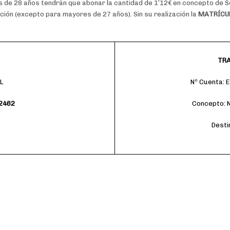
s de 28 años tendrán que abonar la cantidad de 1’12€ en concepto de S
ación (excepto para mayores de 27 años). Sin su realización la
MATRÍCUL
TRA
L
Nº Cuenta: 
2462
Concepto: N
Desti