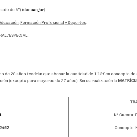
nado de 4º) (
descargar
).
 Educación, Formación Profesional y Deportes
.
RAL/ESPECIAL
.
es de 28 años tendrán que abonar la cantidad de 1’12€ en concepto de 
ación (excepto para mayores de 27 años). Sin su realización la
MATRÍCUL
TR
L
Nº Cuenta:
2462
Concepto: 