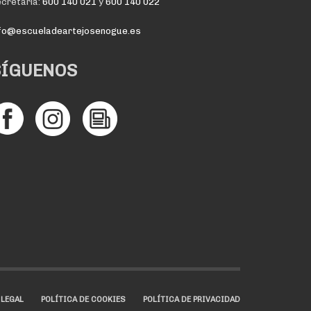
cretaría:
600 140 021
y
600 140 022
nfo@escueladeartejosenogue.es
SÍGUENOS
 LEGAL
POLÍTICA DE COOKIES
POLÍTICA DE PRIVACIDAD