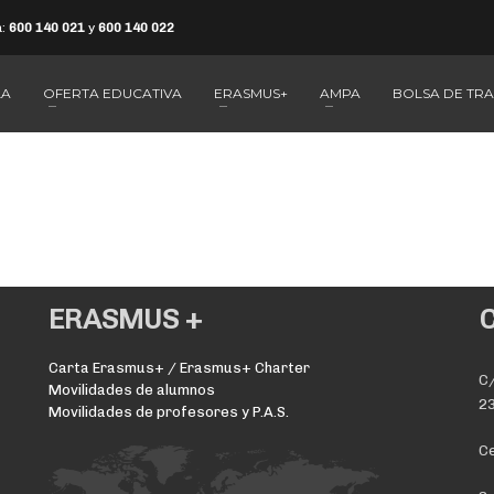
a:
600 140 021
y
600 140 022
LA
OFERTA EDUCATIVA
ERASMUS+
AMPA
BOLSA DE TR
ERASMUS +
Carta Erasmus+ / Erasmus+ Charter
C/
Movilidades de alumnos
23
Movilidades de profesores y P.A.S.
Ce