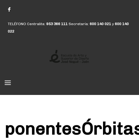
TELÉFONO Centralita:
953 366 111
Secretaría:
600 140 021
y
600 140
022
ponentesÓrbita