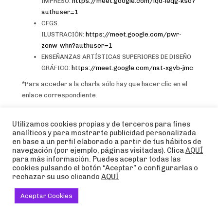
IMPRESO:
https://meet.google.com/iqd-ieqg-kso?
authuser=1
CFGS.
ILUSTRACIÓN:
https://meet.google.com/pwr-
zcnw-whn?authuser=1
ENSEÑANZAS ARTÍSTICAS SUPERIORES DE DISEÑO
GRÁFICO:
https://meet.google.com/nat-xgvb-jmc
*Para acceder a la charla sólo hay que hacer clic en el
enlace correspondiente.
Utilizamos cookies propias y de terceros para fines
READ MORE
analíticos y para mostrarte publicidad personalizada
en base a un perfil elaborado a partir de tus hábitos de
navegación (por ejemplo, páginas visitadas). Clica
AQUÍ
para más información. Puedes aceptar todas las
PUBLISHED IN
ESCUELA DE ARTE JOSÉ NOGUÉ
NO COMMENTS
cookies pulsando el botón “Aceptar” o configurarlas o
rechazar su uso clicando
AQUÍ
Aceptar Cookies
«¡Ole, qué Tipos!» de Carlos