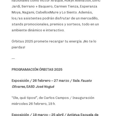
nacionales como Víctor Araque, Rokyn Animation, Enric
Jardí, Serrano + Baquero, Carmen Tienza, Esperanza
Moya, Nagami, CabelloxMure y Lo Siento. Además,
los/as asistentes podrán disfrutar de un mercadillo,
stands promocionales, premios y sorteos, todo en un
ambiente dinámico e interactivo.
Órbitas 2025 promete recargar tu energía. ¡No te lo
pierdas!
—
PROGRAMACIÓN ÓRBITAS 2025
Exposición / 26 febrero – 27 marzo / Sala
Fausto
Olivares,
EASD
José Nogué
“Ole, qué tipos!”, de Carlos Campos / Inauguración
miércoles 26 febrero, 19 h.
Exposición / 18 marzo – 25 abril / Antigua Escuela de