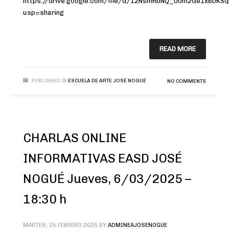
https://drive.google.com/file/d/12NsmRbNQ_0Um2Ge1xBDKSq
usp=sharing
READ MORE
PUBLISHED IN
ESCUELA DE ARTE JOSÉ NOGUÉ
NO COMMENTS
CHARLAS ONLINE
INFORMATIVAS EASD JOSÉ
NOGUÉ Jueves, 6/03/2025 –
18:30 h
MARTES, 25 FEBRERO 2025
BY
ADMINEAJOSENOGUE