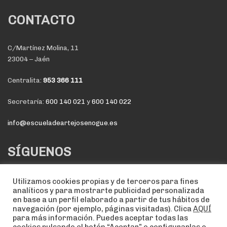
CONTACTO
C/Martínez Molina, 11
23004 – Jaén
Centralita:
953 366 111
Secretaría:
600 140 021
y
600 140 022
info@escueladeartejosenogue.es
SÍGUENOS
Utilizamos cookies propias y de terceros para fines
analíticos y para mostrarte publicidad personalizada
en base a un perfil elaborado a partir de tus hábitos de
navegación (por ejemplo, páginas visitadas). Clica
AQUÍ
para más información. Puedes aceptar todas las