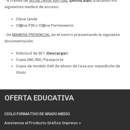
- A través de
SECRETARIA VIRTUAL
(
pincha aquí
) utilizando los
siguientes medios de acceso:
Clave Iande
Cl@ve PIN o Cl@ve Permanente
- De
MANERA PRESENCIAL
en el centro presentando la siguiente
documentación:
Solicitud de SET (
Descargar
)
Copia DNI/NIE/Pasaporte
Copia de modelo 046 de abono de tasa por expedición de
título
OFERTA EDUCATIVA
CICLO FORMATIVO DE GRADO MEDIO
Asistencia al Producto Gráfico Impreso >