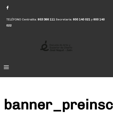
TELÉFONO Centralita:
953 366 111
Secretaría:
600 140 021
y
600 140
022
banner_preinsc