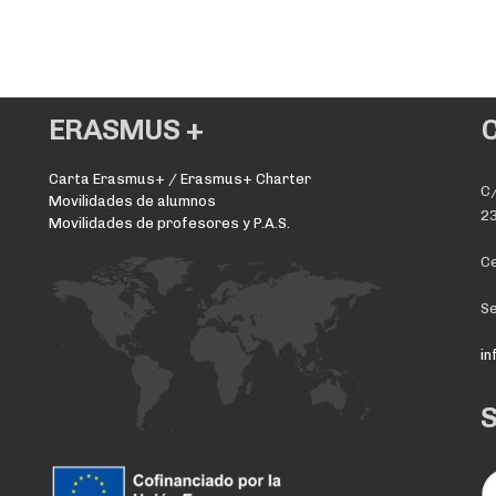
ERASMUS +
Carta Erasmus+ / Erasmus+ Charter
C/
Movilidades de alumnos
23
Movilidades de profesores y P.A.S.
Ce
Se
i