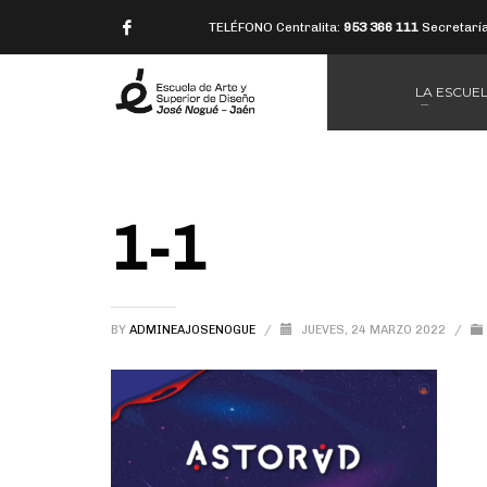
TELÉFONO Centralita:
953 366 111
Secretarí
LA ESCUE
1-1
BY
ADMINEAJOSENOGUE
/
JUEVES, 24 MARZO 2022
/