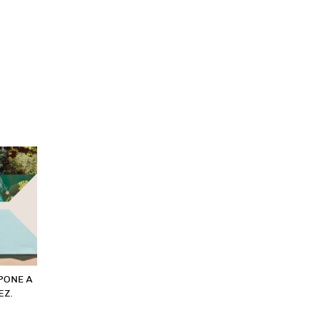
PONE A
EZ.