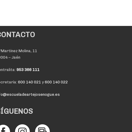
CONTACTO
Martínez Molina, 11
004 – Jaén
ntralita:
953 366 111
cretaría:
600 140 021
y
600 140 022
nfo@escueladeartejosenogue.es
SÍGUENOS