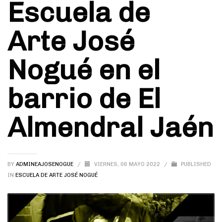
Escuela de
Arte José
Nogué en el
barrio de El
Almendral Jaén
BY
ADMINEAJOSENOGUE
/
VIERNES, 06 MAYO 2022
/
PUBLISHED
IN
ESCUELA DE ARTE JOSÉ NOGUÉ