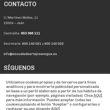
CONTACTO
C/Martínez Molina, 11
23004 – Jaén
Centralita:
953 366 111
Secretaría:
600 140 021
y
600 140 022
info@escueladeartejosenogue.es
SÍGUENOS
Utilizamos cookies propias y de terceros para fines
analíticos y para mostrarte publicidad personalizada
en base a un perfil elaborado a partir de tus hábitos de
navegación (por ejemplo, páginas visitadas). Clica
AQUÍ
para más información. Puedes aceptar todas las
cookies pulsando el botón “Aceptar” o configurarlas o
rechazar su uso clicando
AQUÍ
NOTA LEGAL
POLÍTICA DE COOKIES
POLÍTICA DE PRIVACIDAD