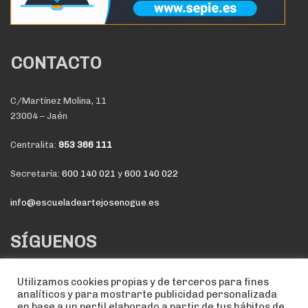
CONTACTO
C/Martínez Molina, 11
23004 – Jaén
Centralita:
953 366 111
Secretaría:
600 140 021
y
600 140 022
info@escueladeartejosenogue.es
SÍGUENOS
Utilizamos cookies propias y de terceros para fines
analíticos y para mostrarte publicidad personalizada
en base a un perfil elaborado a partir de tus hábitos de