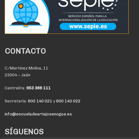
CONTACTO
C/Martínez Molina, 11
23004 – Jaén
Centralita:
953 366 111
Secretaría:
600 140 021
y
600 140 022
info@escueladeartejosenogue.es
SÍGUENOS