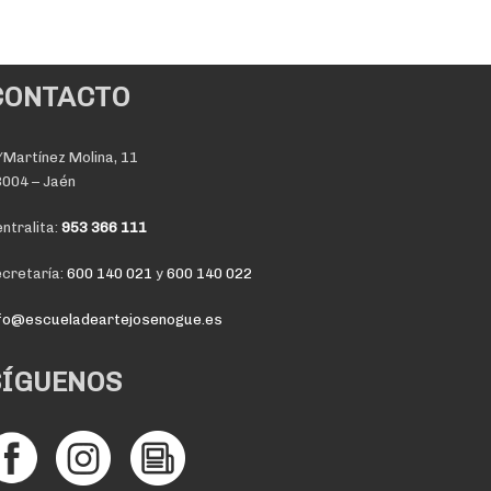
CONTACTO
Martínez Molina, 11
004 – Jaén
ntralita:
953 366 111
cretaría:
600 140 021
y
600 140 022
nfo@escueladeartejosenogue.es
SÍGUENOS