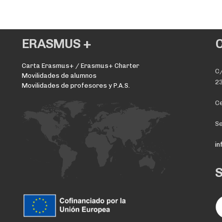
ERASMUS +
Carta Erasmus+ / Erasmus+ Charter
C/
Movilidades de alumnos
23
Movilidades de profesores y P.A.S.
Ce
Se
i