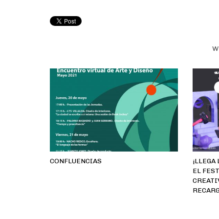
W
CONFLUENCIAS
¡LLEGA 
EL FES
CREATI
RECARG