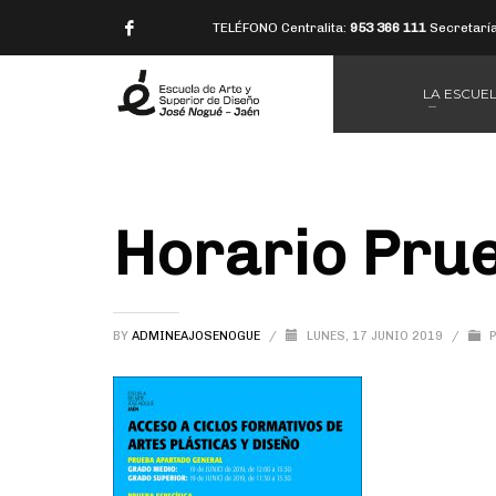
TELÉFONO Centralita:
953 366 111
Secretarí
LA ESCUE
Horario Pru
BY
ADMINEAJOSENOGUE
/
LUNES, 17 JUNIO 2019
/
P