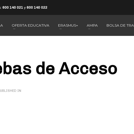
a:
600 140 021
y
600 140 022
LA
OFERTA EDUCATIVA
ERASMUS+
AMPA
BOLSA DE TR
ebas de Acceso
UBLISHED IN