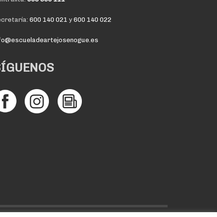
cretaría:
600 140 021
y
600 140 022
nfo@escueladeartejosenogue.es
SÍGUENOS