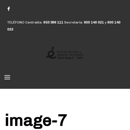
TELÉFONO Centralita:
953 366 111
Secretaría:
600 140 021
y
600 140
022
image-7