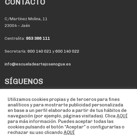
CONTACTO
C/Martínez Molina, 11
23004 – Jaén
Centralita:
953 366 111
Secretaría:
600 140 021
y
600 140 022
info@escueladeartejosenogue.es
SÍGUENOS
Utilizamos cookies propias y de terceros para fines
analíticos y para mostrarte publicidad personalizada
en base a un perfil elaborado a partir de tus hábitos de
navegación (por ejemplo, páginas visitadas). Clica
AQUÍ
para más información. Puedes aceptar todas las
cookies pulsando el botón “Aceptar” o configurarlas o
rechazar su uso clicando
AQUÍ
NOTA LEGAL
POLÍTICA DE COOKIES
POLÍTICA DE PRIVACIDAD