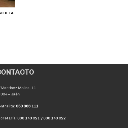
SCUELA
CONTACTO
Martínez Molina, 11
004 – Jaén
ntralita:
953 366 111
cretaría:
600 140 021
y
600 140 022