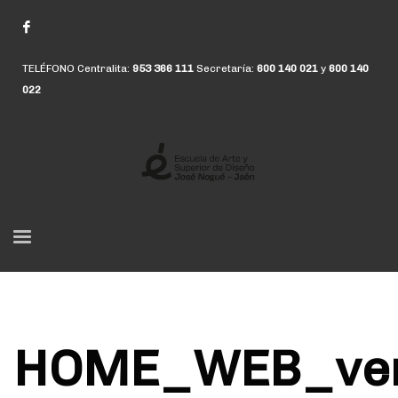
TELÉFONO Centralita:
953 366 111
Secretaría:
600 140 021
y
600 140
022
HOME_WEB_ver