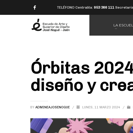
TELÉFONO Centralita:
953 366 111
Secretarí
LA ESCUE
Órbitas 2024 
diseño y cre
BY
ADMINEAJOSENOGUE
/
LUNES, 11 MARZO 2024
/