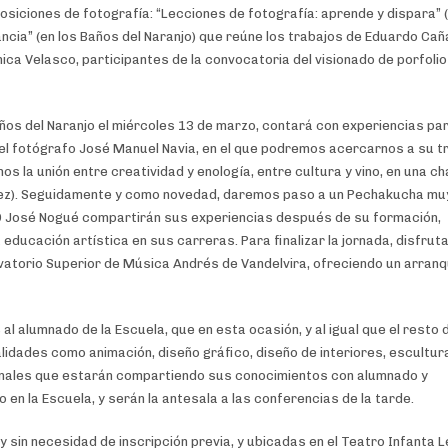
siciones de fotografía: “Lecciones de fotografía: aprende y dispara” (
ancia” (en los Baños del Naranjo) que reúne los trabajos de Eduardo Cañ
a Velasco, participantes de la convocatoria del visionado de porfoli
Baños del Naranjo el miércoles 13 de marzo, contará con experiencias pa
 el fotógrafo José Manuel Navia, en el que podremos acercarnos a su t
 la unión entre creatividad y enología, entre cultura y vino, en una ch
ndez). Seguidamente y como novedad, daremos paso a un Pechakucha mu
SD José Nogué compartirán sus experiencias después de su formación,
educación artística en sus carreras. Para finalizar la jornada, disfru
rvatorio Superior de Música Andrés de Vandelvira, ofreciendo un arran
s al alumnado de la Escuela, que en esta ocasión, y al igual que el resto 
alidades como animación, diseño gráfico, diseño de interiores, escultur
ionales que estarán compartiendo sus conocimientos con alumnado y
en la Escuela, y serán la antesala a las conferencias de la tarde.
y sin necesidad de inscripción previa, y ubicadas en el Teatro Infanta 