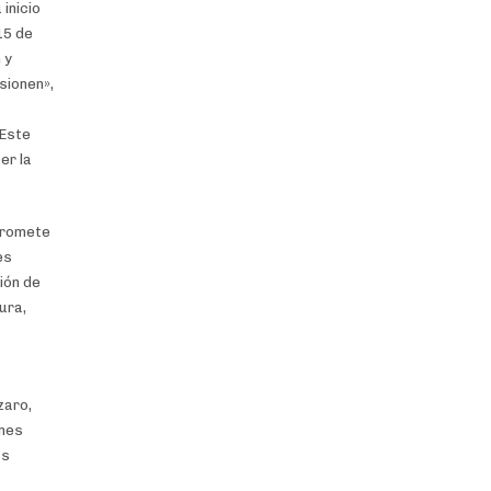
inicio
15 de
 y
isionen»,
 Este
er la
promete
es
ión de
ura,
zaro,
ones
as