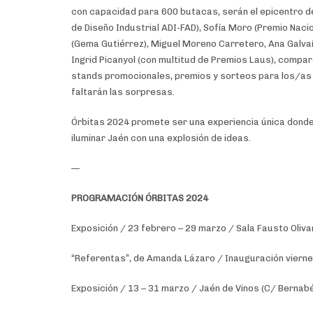
con capacidad para 600 butacas, serán el epicentro de
de Diseño Industrial ADI-FAD), Sofía Moro (Premio Nacio
(Gema Gutiérrez), Miguel Moreno Carretero, Ana Galvañ
Ingrid Picanyol (con multitud de Premios Laus), compa
stands promocionales, premios y sorteos para los/as a
faltarán las sorpresas.
Órbitas 2024 promete ser una experiencia única donde 
iluminar Jaén con una explosión de ideas.
—
PROGRAMACIÓN ÓRBITAS 2024
Exposición / 23 febrero – 29 marzo / Sala Fausto Oliv
“Referentas”, de Amanda Lázaro / Inauguración viernes
Exposición / 13 – 31 marzo / Jaén de Vinos (C/ Bernabé