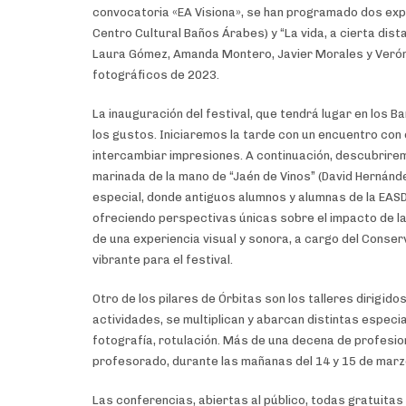
convocatoria «EA Visiona», se han programado dos expo
Centro Cultural Baños Árabes) y “La vida, a cierta dist
Laura Gómez, Amanda Montero, Javier Morales y Verónic
fotográficos de 2023.
La inauguración del festival, que tendrá lugar en los 
los gustos. Iniciaremos la tarde con un encuentro con
intercambiar impresiones. A continuación, descubriremos
marinada de la mano de “Jaén de Vinos” (David Herná
especial, donde antiguos alumnos y alumnas de la EA
ofreciendo perspectivas únicas sobre el impacto de la 
de una experiencia visual y sonora, a cargo del Conse
vibrante para el festival.
Otro de los pilares de Órbitas son los talleres dirigido
actividades, se multiplican y abarcan distintas especi
fotografía, rotulación. Más de una decena de profes
profesorado, durante las mañanas del 14 y 15 de marzo 
Las conferencias, abiertas al público, todas gratuitas 