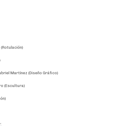
(Rotulación)
)
abriel Martínez (Diseño Gráfico)
o (Escultura)
ión)
: