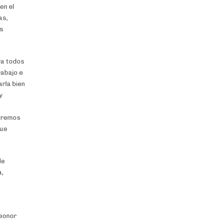
en el
as,
os
ra todos
rabajo e
arla bien
y
taremos
que
de
a,
Leonor