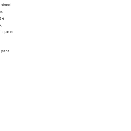
acional
no
) e
,
l que no
n para