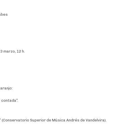
rabes
13 marzo, 12 h.
aranjo:
 contada”.
.
” (Conservatorio Superior de Música Andrés de Vandelvira).