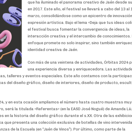
que ha iluminado el panorama creativo de Jaén desde su 
en 2017. Este año, el festival se llevará a cabo del 13 al 
marzo, consolidándose como un epicentro de innovación
expresión artística. Bajo el lema «Deja que tus ideas col
el festival busca fomentar la convergencia de ideas, la
interacción creativa y el intercambio de conocimientos.
enfoque promete no solo inspirar, sino también enriquec
identidad creativa de Jaén.
Con más de una veintena de actividades, Órbitas 2024 
una experiencia diversa y enriquecedora. Las actividad
as, talleres y eventos especiales. Este año contamos con la participac
cas del diseño gráfico, diseño de interiores, diseño de producto, escult
024, y en esta ocasión ampliamos el número hasta cuatro muestras muy
ro, será la titulada «Referentas» (en la EASD José Nogué) de Amanda Lá
en la historia del diseño gráfico durante el s.XX. Otra de las exhibici
ca que presenta una colección exclusiva de botellas de vino intervenid
zas de la Escuela (en “Jaén de Vinos”). Por último, como parte de la