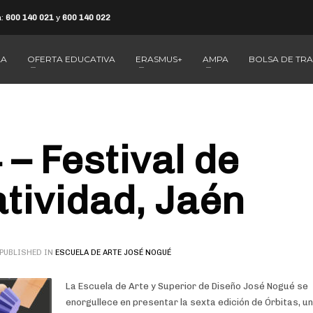
a:
600 140 021
y
600 140 022
LA
OFERTA EDUCATIVA
ERASMUS+
AMPA
BOLSA DE TR
– Festival de
atividad, Jaén
PUBLISHED IN
ESCUELA DE ARTE JOSÉ NOGUÉ
La Escuela de Arte y Superior de Diseño José Nogué se
enorgullece en presentar la sexta edición de Órbitas, u