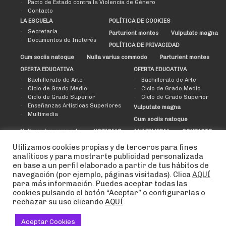
Pacto de Estado contra la Violencia de Género
Contacto
LA ESCUELA
POLÍTICA DE COOKIES
Secretaría
Parturient montes
Vulputate magna
Documentos de Ineterés
POLÍTICA DE PRIVACIDAD
Cum sociis natoque
Nulla varius commodo
Parturient montes
OFERTA EDUCATIVA
OFERTA EDUCATIVA
Bachillerato de Arte
Bachillerato de Arte
Ciclo de Grado Medio
Ciclo de Grado Medio
Ciclo de Grado Superior
Ciclo de Grado Superior
Enseñanzas Artísticas Superiores
Vulputate magna
Multimedia
Cum sociis natoque
Nulla varius commodo
NOTICIAS
MULTIMEDIA
CONTACTO
ERASMUS+
AMPA
Utilizamos cookies propias y de terceros para fines
ERASMUS+
Solicitud de asociado/a
analíticos y para mostrarte publicidad personalizada
MOVILIDAD DE ESTUDIANTES
en base a un perfil elaborado a partir de tus hábitos de
BOLSA DE TRABAJO
MOVILIDAD DE PROFESORADO Y PAS
navegación (por ejemplo, páginas visitadas). Clica
AQUÍ
NOTICIAS
INCOMING
para más información. Puedes aceptar todas las
CALIDAD
cookies pulsando el botón “Aceptar” o configurarlas o
rechazar su uso clicando
AQUÍ
SISTEMAS DE CALIDAD
ANÁLISIS DE RESULTADOS
2020 ©, by
deditec.es
Aceptar Cookies