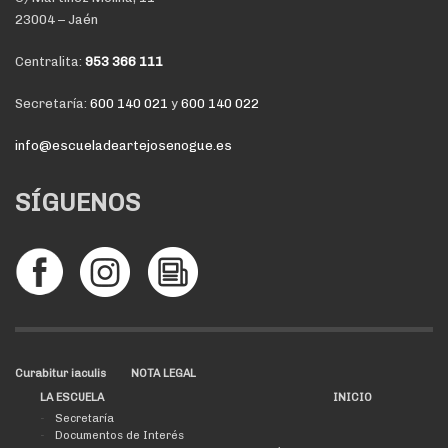
23004 – Jaén
Centralita:
953 366 111
Secretaría:
600 140 021
y
600 140 022
info@escueladeartejosenogue.es
SÍGUENOS
Curabitur iaculis
NOTA LEGAL
LA ESCUELA
INICIO
Secretaría
Documentos de Interés