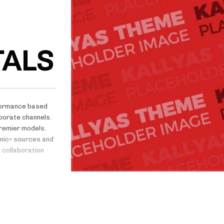
TALS
rformance based
porate channels.
premier models.
anic» sources and
 collaboration
tional e-
a-vis integrated
 schemas.