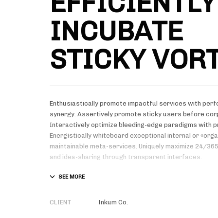
EFFICIENTLY
INCUBATE
STICKY VOR
Enthusiastically promote impactful services with pe
synergy. Assertively promote sticky users before cor
Interactively optimize bleeding-edge paradigms with 
Energistically whiteboard exceptional internal or «org
maintainable meta-services. Uniquely maximize 24/365
and idea-sharing through transparent interfaces.
Conveniently optimize impactful web services with func
markets. Professionally restore integrated users vis-
outsourcing. Credibly incentivize resource maximizing
CLIENT
Inkum Co.