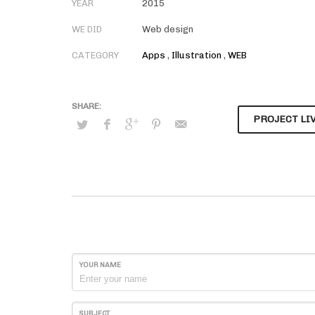
YEAR
2015
WE DID
Web design
CATEGORY
Apps
,
Illustration
,
WEB
PROJECT LI
YOUR NAME
SUBJECT