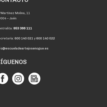
Martínez Molina, 11
004 – Jaén
ntralita:
953 366 111
cretaría:
600 140 021
y
600 140 022
nfo@escueladeartejosenogue.es
SÍGUENOS