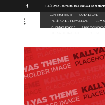
TELÉFONO Centralita:
953 366 111
Secretarí
Curabitur iaculis
NOTA LEGAL
POLÍTICA DE PRIVACIDAD
Cum so
Vulputate magna
Cum sociis nato
BOLSA DE TRABAJO
NOTICIAS