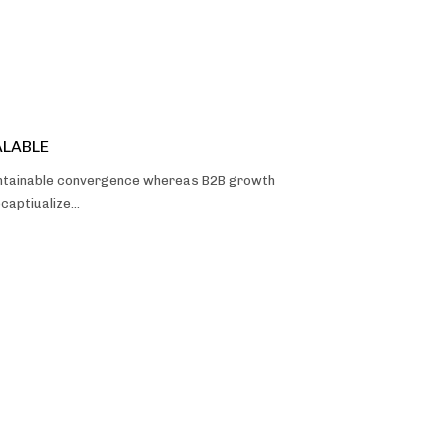
ALABLE
aintainable convergence whereas B2B growth
ecaptiualize…