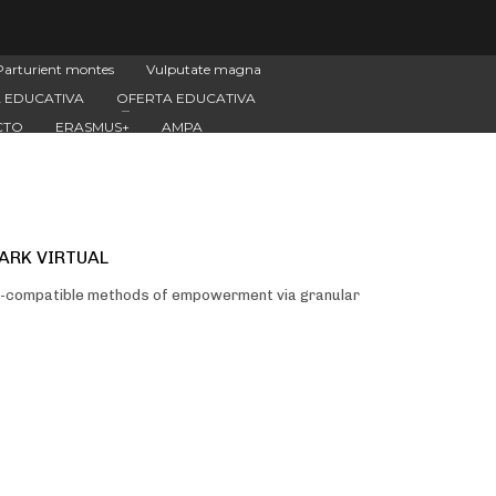
Parturient montes
Vulputate magna
 EDUCATIVA
OFERTA EDUCATIVA
CTO
ERASMUS+
AMPA
ARK VIRTUAL
rd-compatible methods of empowerment via granular