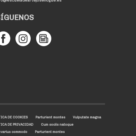
nfo@escueladeartejosenogue.es
SÍGUENOS
TICA DE COOKIES
Parturient montes
Vulputate magna
TICA DE PRIVACIDAD
Cum sociis natoque
 varius commodo
Parturient montes