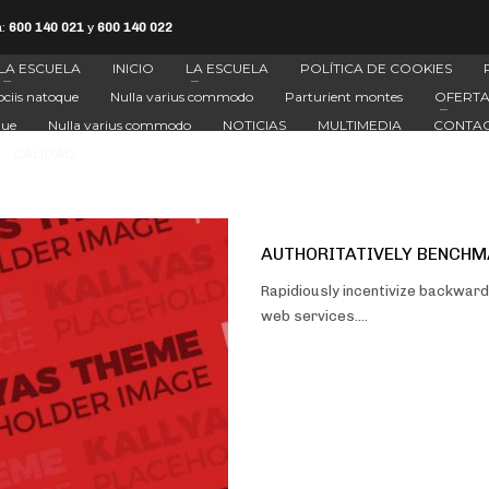
a:
600 140 021
y
600 140 022
LA ESCUELA
INICIO
LA ESCUELA
POLÍTICA DE COOKIES
ciis natoque
Nulla varius commodo
Parturient montes
OFERTA
que
Nulla varius commodo
NOTICIAS
MULTIMEDIA
CONTA
CALIDAD
AUTHORITATIVELY BENCHM
Rapidiously incentivize backwa
web services.…