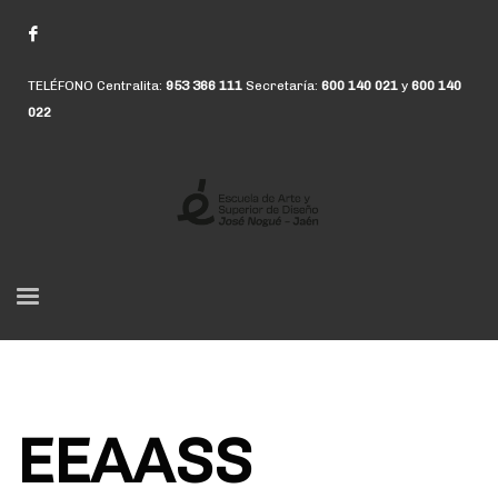
TELÉFONO Centralita:
953 366 111
Secretaría:
600 140 021
y
600 140
022
EEAASS