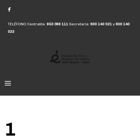
TELÉFONO Centralita:
953 366 111
Secretaría:
600 140 021
y
600 140
022
1