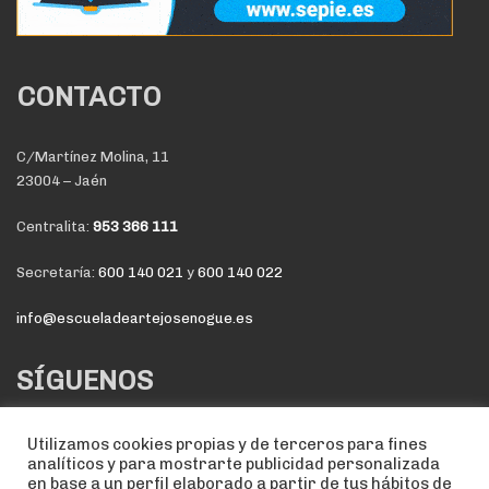
CONTACTO
C/Martínez Molina, 11
23004 – Jaén
Centralita:
953 366 111
Secretaría:
600 140 021
y
600 140 022
info@escueladeartejosenogue.es
SÍGUENOS
Utilizamos cookies propias y de terceros para fines
analíticos y para mostrarte publicidad personalizada
en base a un perfil elaborado a partir de tus hábitos de