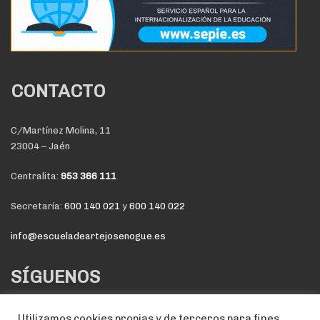
CONTACTO
C/Martínez Molina, 11
23004 – Jaén
Centralita:
953 366 111
Secretaría:
600 140 021
y
600 140 022
info@escueladeartejosenogue.es
SÍGUENOS
Utilizamos cookies propias y de terceros para fines