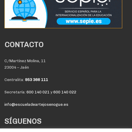
CONTACTO
C/Martínez Molina, 11
23004 – Jaén
Centralita:
953 366 111
Secretaría:
600 140 021
y
600 140 022
info@escueladeartejosenogue.es
SÍGUENOS