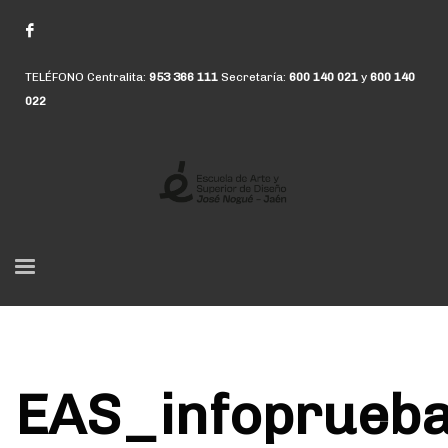
TELÉFONO Centralita:
953 366 111
Secretaría:
600 140 021
y
600 140
022
EAS_infoprueb