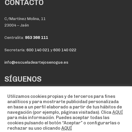
CONTACTO
C/Martínez Molina, 11
23004 – Jaén
Centralita:
953 366 111
Secretaría:
600 140 021
y
600 140 022
info@escueladeartejosenogue.es
SÍGUENOS
Utilizamos cookies propias y de terceros para fines
analíticos y para mostrarte publicidad personalizada
en base a un perfil elaborado a partir de tus hábitos de
navegación (por ejemplo, páginas visitadas). Clica
AQUÍ
para más información. Puedes aceptar todas las
cookies pulsando el botón “Aceptar” o configurarlas o
rechazar su uso clicando
AQUÍ
NOTA LEGAL
POLÍTICA DE COOKIES
POLÍTICA DE PRIVACIDAD