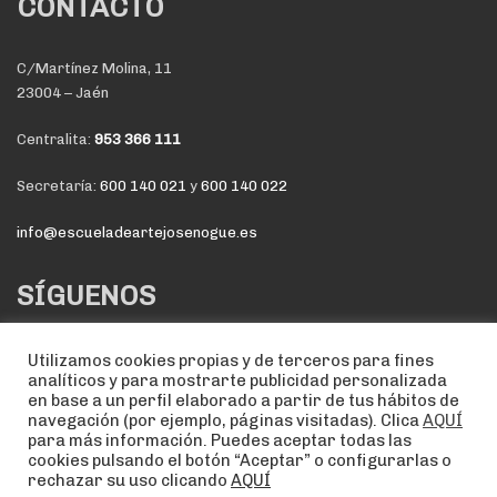
CONTACTO
C/Martínez Molina, 11
23004 – Jaén
Centralita:
953 366 111
Secretaría:
600 140 021
y
600 140 022
info@escueladeartejosenogue.es
SÍGUENOS
Utilizamos cookies propias y de terceros para fines
analíticos y para mostrarte publicidad personalizada
en base a un perfil elaborado a partir de tus hábitos de
navegación (por ejemplo, páginas visitadas). Clica
AQUÍ
para más información. Puedes aceptar todas las
cookies pulsando el botón “Aceptar” o configurarlas o
rechazar su uso clicando
AQUÍ
NOTA LEGAL
POLÍTICA DE COOKIES
POLÍTICA DE PRIVACIDAD