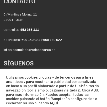
CONTACTO
C/Martínez Molina, 11
23004 – Jaén
Centralita:
953 366 111
Secretaría:
600 140 021
y
600 140 022
info@escueladeartejosenogue.es
SÍGUENOS
Utilizamos cookies propias y de terceros para fines
analíticos y para mostrarte publicidad personalizada
en base a un perfil elaborado a partir de tus hábitos de
navegación (por ejemplo, páginas visitadas). Clica
AQUÍ
para más información. Puedes aceptar todas las
cookies pulsando el botón “Aceptar” o configurarlas o
rechazar su uso clicando
AQUÍ
NOTA LEGAL
POLÍTICA DE COOKIES
POLÍTICA DE PRIVACIDAD