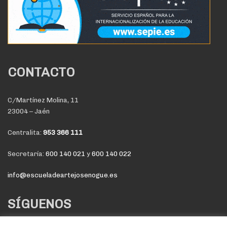
CONTACTO
C/Martínez Molina, 11
23004 – Jaén
Centralita:
953 366 111
Secretaría:
600 140 021
y
600 140 022
info@escueladeartejosenogue.es
SÍGUENOS