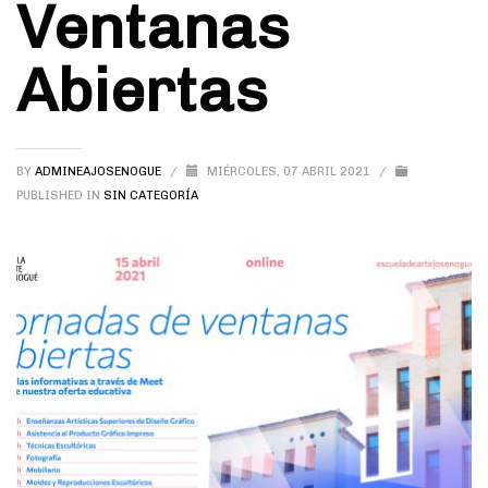
Ventanas
Abiertas
BY
ADMINEAJOSENOGUE
/
MIÉRCOLES, 07 ABRIL 2021
/
PUBLISHED IN
SIN CATEGORÍA