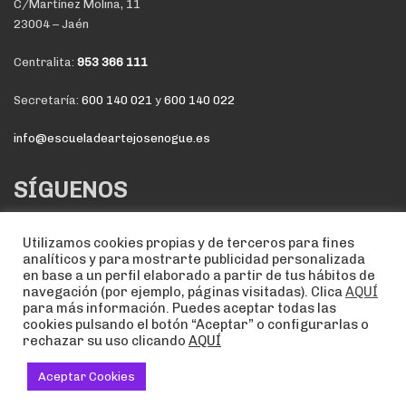
C/Martínez Molina, 11
23004 – Jaén
Centralita:
953 366 111
Secretaría:
600 140 021
y
600 140 022
info@escueladeartejosenogue.es
SÍGUENOS
Utilizamos cookies propias y de terceros para fines
analíticos y para mostrarte publicidad personalizada
en base a un perfil elaborado a partir de tus hábitos de
navegación (por ejemplo, páginas visitadas). Clica
AQUÍ
para más información. Puedes aceptar todas las
cookies pulsando el botón “Aceptar” o configurarlas o
rechazar su uso clicando
AQUÍ
NOTA LEGAL
POLÍTICA DE COOKIES
POLÍTICA DE PRIVACIDAD
2020 ©, by
deditec.es
Aceptar Cookies