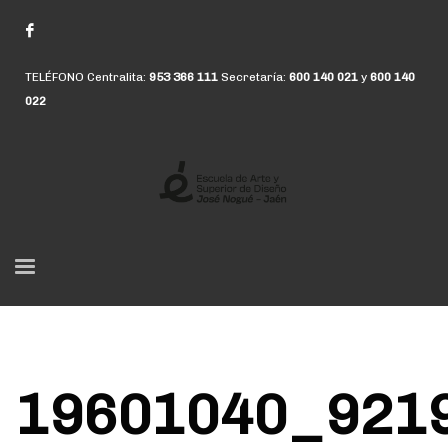
TELÉFONO Centralita:
953 366 111
Secretaría:
600 140 021
y
600 140
022
19601040_921