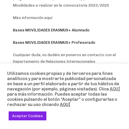
Movilidades a realizar en la convocatoria 2023/2025
Más información aquí:
Bases MOVILIDADES ERASMUS+ Alumnado
Bases MOVILIDADES ERASMUS+ Profesorado
Cualquier duda, no dudéis en poneros en contacto con el
Departamento de Relaciones Internacionales
en:
antonio.villen@escueladeartejosenogue.es
Utilizamos cookies propias y de terceros para fines
analíticos y para mostrarte publicidad personalizada
¡Anímate! ¡Vete de Erasmus+!
en base a un perfil elaborado a partir de tus hábitos de
navegación (por ejemplo, páginas visitadas). Clica
AQUÍ
para más información. Puedes aceptar todas las
cookies pulsando el botón “Aceptar” o configurarlas o
READ MORE
rechazar su uso clicando
AQUÍ
Aceptar Cookies
PUBLISHED IN
ESCUELA DE ARTE JOSÉ NOGUÉ
NO COMMENTS