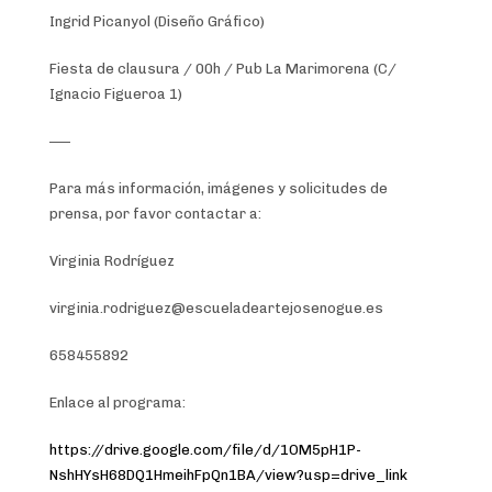
Ingrid Picanyol (Diseño Gráfico)
Fiesta de clausura / 00h / Pub La Marimorena (C/
Ignacio Figueroa 1)
—–
Para más información, imágenes y solicitudes de
prensa, por favor contactar a:
Virginia Rodríguez
virginia.rodriguez@escueladeartejosenogue.es
658455892
Enlace al programa:
https://drive.google.com/file/d/1OM5pH1P-
NshHYsH68DQ1HmeihFpQn1BA/view?usp=drive_link